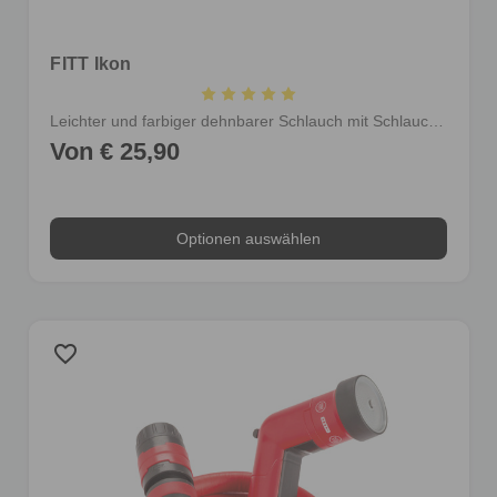
FITT Ikon
Leichter und farbiger dehnbarer Schlauch mit Schlauchverbindern und Multijet-Gießpistole
Von € 25,90
Optionen auswählen
favorite_border