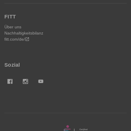
FITT
Über uns
Nachhaltigkeitsbilanz
fitt.com/de/
open_in_new
Sozial
FITT