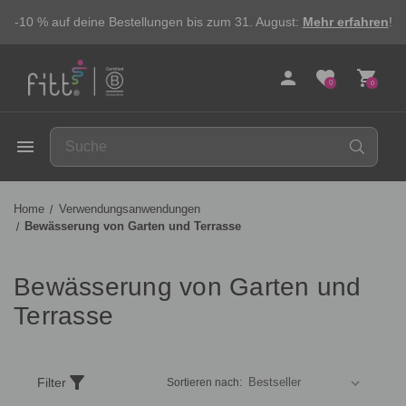
-10 % auf deine Bestellungen bis zum 31. August:
Mehr erfahren
!
person
favorite
shopping_cart
0
0
FITT
menu
Home
Verwendungsanwendungen
Bewässerung von Garten und Terrasse
Bewässerung von Garten und
Terrasse
Produkte
filter_alt
Filter
Sortieren nach:
nach