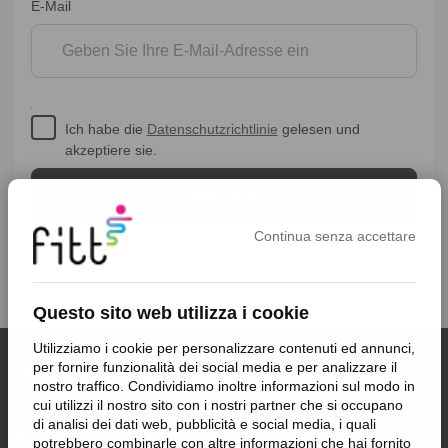
Newsletter-
E-Mail
Anmeldung
Ich habe die
Datenschutzrichtlinie
gelesen und
akzeptiere sie.
Continua senza accettare
Questo sito web utilizza i cookie
Utilizziamo i cookie per personalizzare contenuti ed annunci,
per fornire funzionalità dei social media e per analizzare il
Entdecken
nostro traffico. Condividiamo inoltre informazioni sul modo in
cui utilizzi il nostro sito con i nostri partner che si occupano
Produkte
di analisi dei dati web, pubblicità e social media, i quali
Verwendungsanwendungen
potrebbero combinarle con altre informazioni che hai fornito