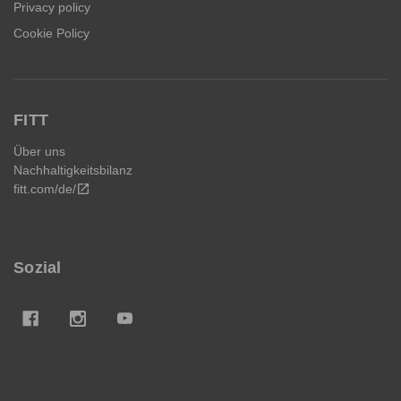
Privacy policy
Cookie Policy
FITT
Über uns
Nachhaltigkeitsbilanz
fitt.com/de/
open_in_new
Sozial