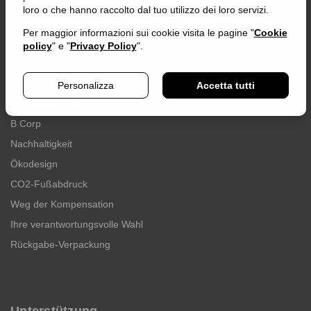
loro o che hanno raccolto dal tuo utilizzo dei loro servizi.
Ideen und Tipps
Angebote und Aktionen
Per maggior informazioni sui cookie visita le pagine "
Cookie
policy
" e "
Privacy Policy
".
Personalizza
Accetta tutti
Nachhaltigkeit
B Corp
Nachhaltigkeit
Ökodesign
CO2-Fußabdruck
Weg der Kompensation
Ihre verantwortungsvolle Wahl
Rückgabe-Verpackung
Unterstützung