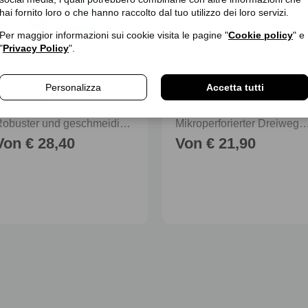
hai fornito loro o che hanno raccolto dal tuo utilizzo dei loro servizi.
Per maggior informazioni sui cookie visita le pagine "
Cookie policy
" e
"
Privacy Policy
".
Personalizza
Accetta tutti
FITT NTS
FITT Sprizzy
Robuster und geschmeidiger Gartenschlauch für intensive Nutzung
Mikroperforierter Dreiwegeschlauch für Strahl- oder Imprägni
Von € 28,40
Von € 21,90