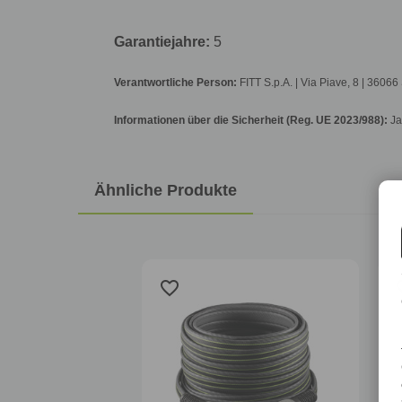
Garantiejahre:
5
Verantwortliche Person:
FITT S.p.A. | Via Piave, 8 | 36066
Informationen über die Sicherheit (Reg. UE 2023/988):
Ja
Ähnliche Produkte
favorite_border
favo