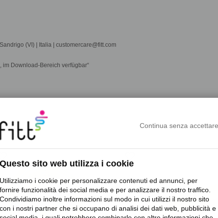
 Sandrigo (VI) | Italia | customercare@fitt.com
, im Download-Bereich verfügbar“
Continua senza accettar
rite_border
favorite_border
Questo sito web utilizza i cookie
Utilizziamo i cookie per personalizzare contenuti ed annunci, per
fornire funzionalità dei social media e per analizzare il nostro traffico.
Condividiamo inoltre informazioni sul modo in cui utilizzi il nostro sito
con i nostri partner che si occupano di analisi dei dati web, pubblicità e
social media, i quali potrebbero combinarle con altre informazioni che