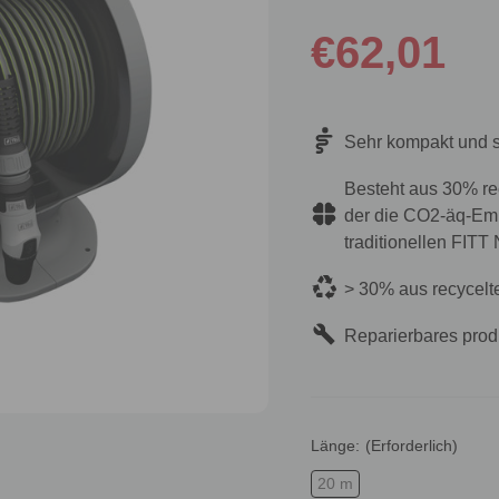
€62,01
Sehr kompakt und s
Besteht aus 30% re
der die CO2-äq-Em
traditionellen FITT
> 30% aus recycelt
Reparierbares prod
Länge:
(Erforderlich)
20 m