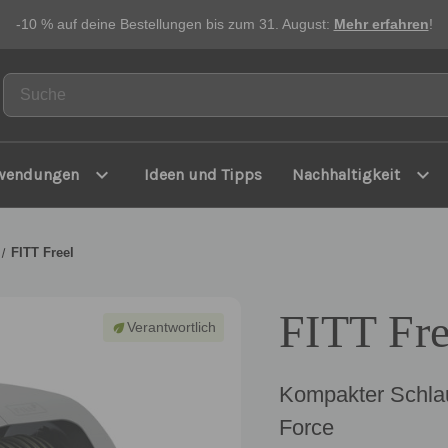
-10 % auf deine Bestellungen bis zum 31. August:
Mehr erfahren
!
expand_more
expand_more
wendungen
Ideen und Tipps
Nachhaltigkeit
FITT Freel
FITT Fre
Verantwortlich
eco
Kompakter Schla
Force