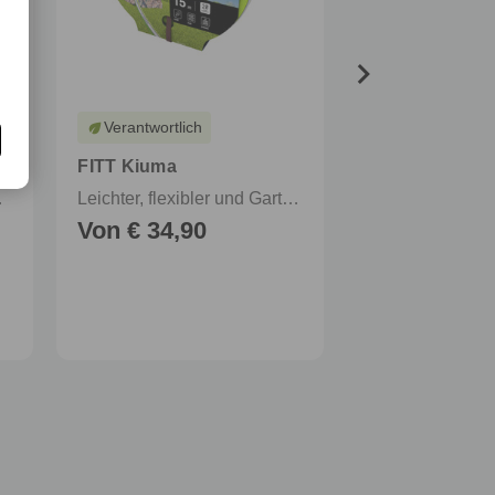
Verantwortlich
eco
FITT Kiuma
FITT Evapool
erungsbewässerung
Leichter, flexibler und Gartenschlauch für einen täglichen und intensiven Gebrauch
Von € 34,90
Von € 29,9