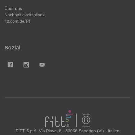
Über uns
Nachhaltigkeitsbilanz
fitt.com/de/
open_in_new
Sozial
FITT
FITT S.p.A. Via Piave, 8 - 36066 Sandrigo (VI) - Italien