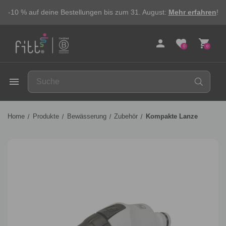
-10 % auf deine Bestellungen bis zum 31. August:
Mehr erfahren
!
person
favorite
shopping_cart
0
0
FITT
menu
Home
Produkte
Bewässerung
Zubehör
Kompakte Lanze