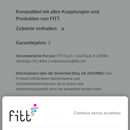
Kompatibel mit allen Kupplungen und
Produkten von FITT
.
Zubehör enthalten:
Garantiejahre:
2
Verantwortliche Person:
FITT S.p.A. | Via Piave, 8 | 36066
Sandrigo (VI) | Italia | customercare@fitt.com
Informationen über die Sicherheit (Reg. UE 2023/988):
Das
Produkt enthält keine Warnhinweise und
Sicherheitsinformationen, da es sicher und
bestimmungsgemäß ohne sie verwendet werden kann.
Ähnliche Produkte
Continua senza accettare