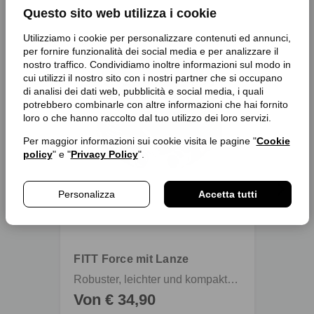
Questo sito web utilizza i cookie
favorite_border
favorite_border
Utilizziamo i cookie per personalizzare contenuti ed annunci,
per fornire funzionalità dei social media e per analizzare il
nostro traffico. Condividiamo inoltre informazioni sul modo in
cui utilizzi il nostro sito con i nostri partner che si occupano
di analisi dei dati web, pubblicità e social media, i quali
potrebbero combinarle con altre informazioni che hai fornito
loro o che hanno raccolto dal tuo utilizzo dei loro servizi.
Per maggior informazioni sui cookie visita le pagine "
Cookie
policy
" e "
Privacy Policy
".
Personalizza
Accetta tutti
FITT Force mit Lanze
Kompa
Robuster, leichter und kompakter Gartenschlauch mit Schlauchkverbindern und Spritze
Von € 34,90
€ 12