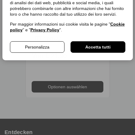
di analisi dei dati web, pubblicità e social media, i quali
potrebbero combinarle con altre informazioni che hai fornito
loro o che hanno raccolto dal tuo utilizzo dei loro servizi.
Per maggior informazioni sui cookie visita le pagine "
Cookie
policy
" e "
Privacy Policy
".
FITT Sprizzy
Zubeh
Personalizza
Accetta tutti
Mikroperforierter Dreiwegeschlauch für Strahl- oder Imprägnierungsbewässerung
Von € 21,90
€ 8,
Optionen auswählen
Entdecken