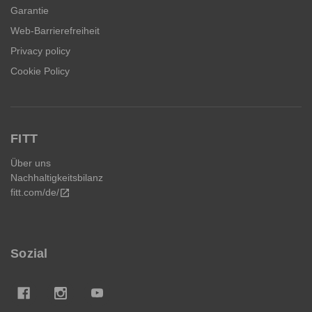
Garantie
Web-Barrierefreiheit
Privacy policy
Cookie Policy
FITT
Über uns
Nachhaltigkeitsbilanz
fitt.com/de/
open_in_new
Sozial