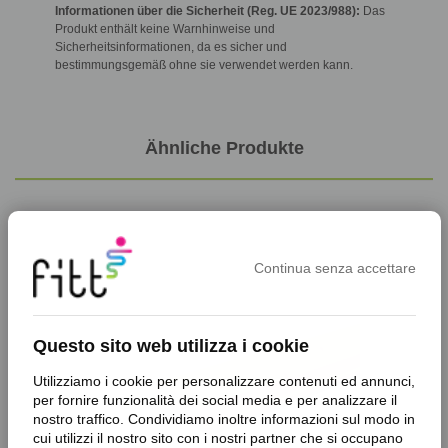
Informationen über die Sicherheit (Reg. UE 2023/988):
Das
Produkt enthält keine Warnhinweise und
Sicherheitsinformationen, da es sicher und
bestimmungsgemäß ohne sie verwendet werden kann.
Ähnliche Produkte
favorite_border
favorite_border
Continua senza accettare
Questo sito web utilizza i cookie
Utilizziamo i cookie per personalizzare contenuti ed annunci,
per fornire funzionalità dei social media e per analizzare il
nostro traffico. Condividiamo inoltre informazioni sul modo in
cui utilizzi il nostro sito con i nostri partner che si occupano