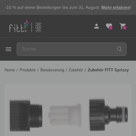
-10 % auf deine Bestellungen bis zum 31. August:
Mehr erfahren
!
person
favorite
shopping_cart
0
0
FITT
menu
Home
Produkte
Bewässerung
Zubehör
Zubehör FITT Sprizzy