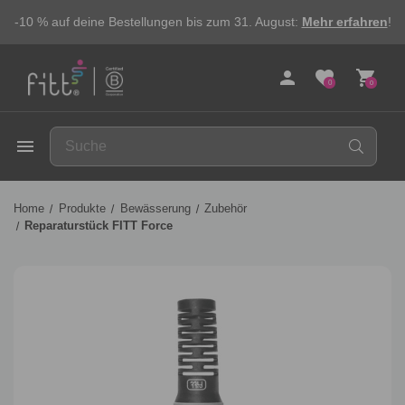
-10 % auf deine Bestellungen bis zum 31. August:
Mehr erfahren
!
person
favorite
shopping_cart
0
0
FITT
menu
Home
Produkte
Bewässerung
Zubehör
Reparaturstück FITT Force