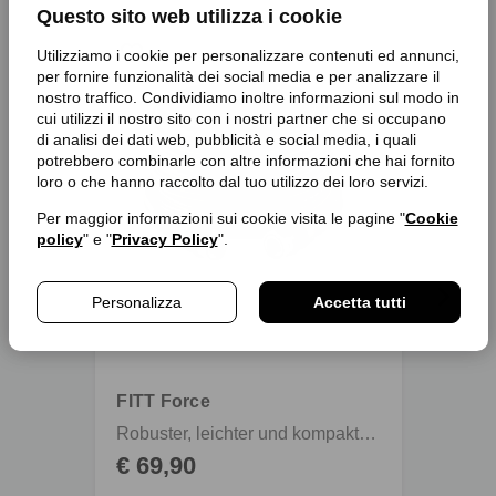
Questo sito web utilizza i cookie
favorite_border
favorite_border
Utilizziamo i cookie per personalizzare contenuti ed annunci,
per fornire funzionalità dei social media e per analizzare il
nostro traffico. Condividiamo inoltre informazioni sul modo in
cui utilizzi il nostro sito con i nostri partner che si occupano
di analisi dei dati web, pubblicità e social media, i quali
potrebbero combinarle con altre informazioni che hai fornito
loro o che hanno raccolto dal tuo utilizzo dei loro servizi.
Per maggior informazioni sui cookie visita le pagine "
Cookie
policy
" e "
Privacy Policy
".
Personalizza
Accetta tutti
Schla
FITT Force
Forc
Robuster, leichter und kompakter Gartenschlauch mit Schlauchverbindern
€ 69,90
€ 4,