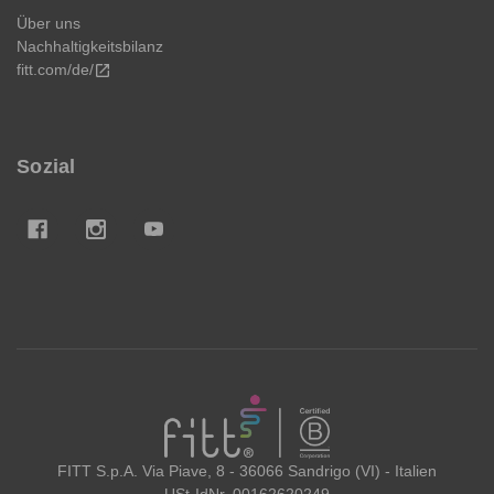
Über uns
Nachhaltigkeitsbilanz
fitt.com/de/
open_in_new
Sozial
FITT
FITT S.p.A. Via Piave, 8 - 36066 Sandrigo (VI) - Italien