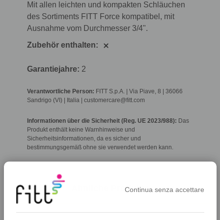
Mit allen leichten und kompakten Schläuchen
des Sortiments FITT Force kompatibel, mit
Ausnahme vom Durchmesser 3/4".
Zubehör enthalten:
Garantiejahre:
2
Verantwortliche Person:
FITT S.p.A. | Via Piave, 8 | 36066
Sandrigo (VI) | Italia | customercare@fitt.com
Informationen über die Sicherheit (Reg. UE 2023/988):
Das
Produkt enthält keine Warnhinweise und
Sicherheitsinformationen, da es sicher und
bestimmungsgemäß ohne sie verwendet werden kann.
Ähnliche Produkte
Continua senza accettare