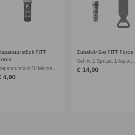
Reparaturstück FITT
Zubehör-Set FITT Force
Force
Set mit 1 Spritze, 1 Aquatosp-Schlauchverbinder und 1 Han
Reparaturstück für leichten und kompakten Schlauch
€ 14,90
€ 4,90