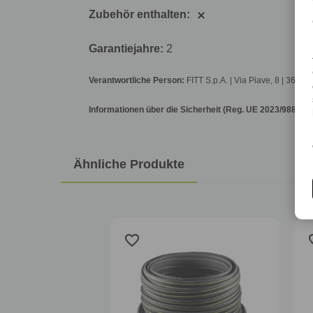
Zubehör enthalten:
Garantiejahre:
2
Verantwortliche Person:
FITT S.p.A. | Via Piave, 8 | 36066
Informationen über die Sicherheit (Reg. UE 2023/988):
Da
Ähnliche Produkte
favorite_border
favo