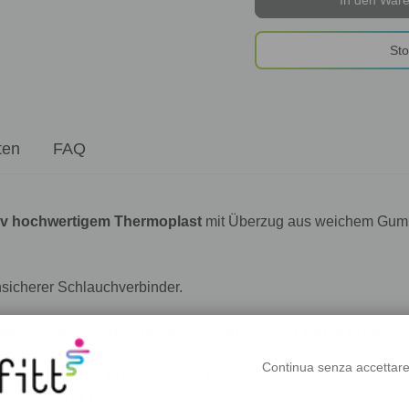
Sto
ten
FAQ
tiv hochwertigem Thermoplast
mit Überzug aus weichem Gummi 
nsicherer Schlauchverbinder.
 der Schlauchverbinder des Schlauchs FITT Force problem
Continua senza accettar
n Schläuchen der FITT Force-Reihe, mit Ausnahme des Durchmes
owie mit FITT Kiuma.