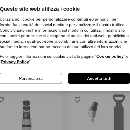
Questo sito web utilizza i cookie
Utilizziamo i cookie per personalizzare contenuti ed annunci, per
fornire funzionalità dei social media e per analizzare il nostro traffico.
Condividiamo inoltre informazioni sul modo in cui utilizzi il nostro sito
 Sandrigo (VI) | Italia | customercare@fitt.com
con i nostri partner che si occupano di analisi dei dati web, pubblicità e
social media, i quali potrebbero combinarle con altre informazioni che
s Produkt enthält keine Warnhinweise und Sicherheitsinformationen, da es sich
hai fornito loro o che hanno raccolto dal tuo utilizzo dei loro servizi.
Per maggior informazioni sui cookie visita le pagine "
Cookie policy
" e
"
Privacy Policy
".
Personalizza
Accetta tutti
rite_border
favorite_border