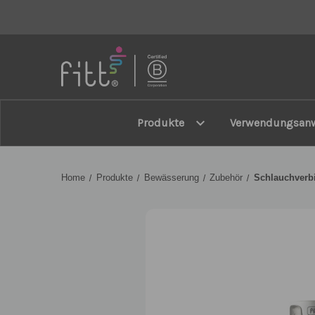
FITT
expand_more
Produkte
Verwendungsan
Home
Produkte
Bewässerung
Zubehör
Schlauchverb