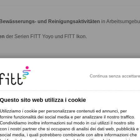
 Bewässerungs- und Reinigungsaktivitäten
in Arbeitsumgebu
en
der Serien FITT Yoyo und FITT Ikon.
Continua senza accettar
 Sandrigo (VI) | Italia | customercare@fitt.com
s Produkt enthält keine Warnhinweise und Sicherheitsinformationen, da es sich
Questo sito web utilizza i cookie
Utilizziamo i cookie per personalizzare contenuti ed annunci, per
fornire funzionalità dei social media e per analizzare il nostro traffico.
Condividiamo inoltre informazioni sul modo in cui utilizzi il nostro sito
con i nostri partner che si occupano di analisi dei dati web, pubblicità e
social media, i quali potrebbero combinarle con altre informazioni che