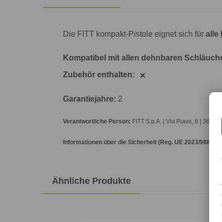
Die FITT kompakt-Pistole eignet sich für
alle
Kompatibel mit allen dehnbaren Schläuch
Zubehör enthalten:
Garantiejahre:
2
Verantwortliche Person:
FITT S.p.A. | Via Piave, 8 | 36066
Informationen über die Sicherheit (Reg. UE 2023/988):
Da
Ähnliche Produkte